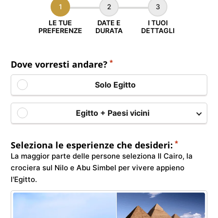
1
2
3
LE TUE
DATE E
I TUOI
PREFERENZE
DURATA
DETTAGLI
*
Dove vorresti andare?
Solo Egitto
Egitto + Paesi vicini
*
Seleziona le esperienze che desideri:
La maggior parte delle persone seleziona Il Cairo, la
crociera sul Nilo e Abu Simbel per vivere appieno
l'Egitto.