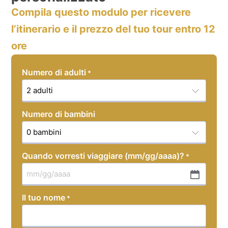
Compila questo modulo per ricevere
l’itinerario e il prezzo del tuo tour entro 12
ore
Numero di adulti
*
Numero di bambini
Quando vorresti viaggiare (mm/gg/aaaa)?
*
MM
slash
Il tuo nome
*
DD
slash