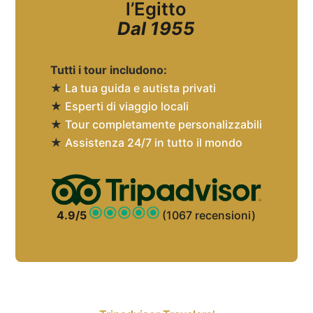
l’Egitto
Dal 1955
Tutti i tour includono:
★
La tua guida e autista privati
★
Esperti di viaggio locali
★
Tour completamente personalizzabili
★
Assistenza 24/7 in tutto il mondo
4.9/5
(1067 recensioni)