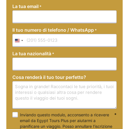
YYYY
La tua email
*
Il tuo numero di telefono / WhatsApp
*
United
States
La tua nazionalità
*
+1
Cosa renderà il tuo tour perfetto?
*
Inviando questo modulo, acconsento a ricevere
email da Egypt Tours Plus per aiutarmi a
pianificare un viaggio. Posso annullare l’iscrizione