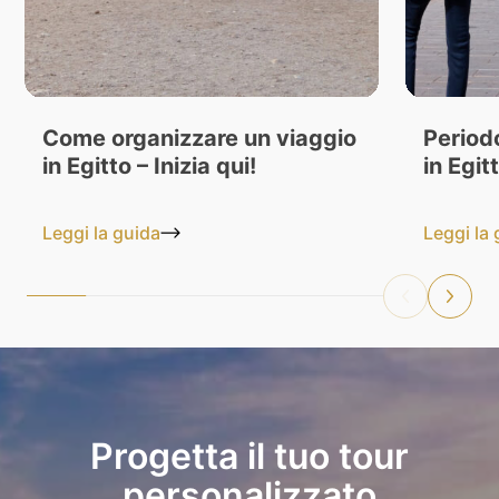
Come organizzare un viaggio
Period
in Egitto – Inizia qui!
in Egit
Leggi la guida
Leggi la
Progetta il tuo tour
personalizzato