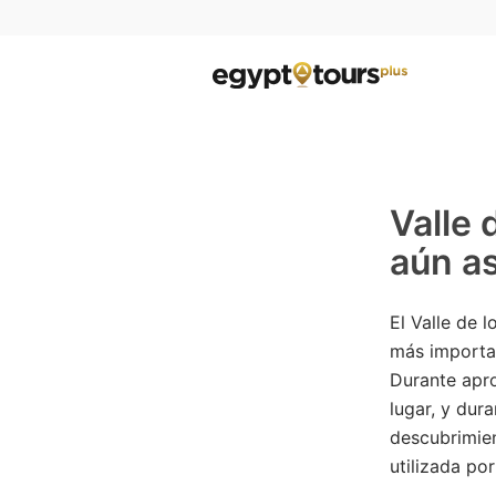
Valle 
aún as
El Valle de 
más importan
Durante apr
lugar, y dur
descubrimien
utilizada po