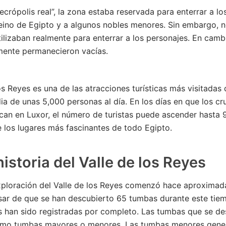
necrópolis real”, la zona estaba reservada para enterrar a lo
ino de Egipto y a algunos nobles menores. Sin embargo, n
ilizaban realmente para enterrar a los personajes. En cambi
mente permanecieron vacías.
los Reyes es una de las atracciones turísticas más visitadas 
a de unas 5,000 personas al día. En los días en que los cr
acan en Luxor, el número de turistas puede ascender hasta 9
 los lugares más fascinantes de todo Egipto.
istoria del Valle de los Reyes
xploración del Valle de los Reyes comenzó hace aproxima
sar de que se han descubierto 65 tumbas durante este tiem
s han sido registradas por completo. Las tumbas que se d
como tumbas mayores o menores. Las tumbas menores gene