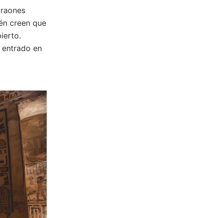
araones
én creen que
ierto.
 entrado en