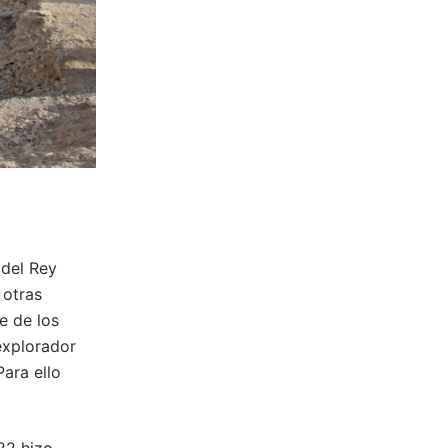
 del Rey
 otras
e de los
explorador
Para ello
22 hizo