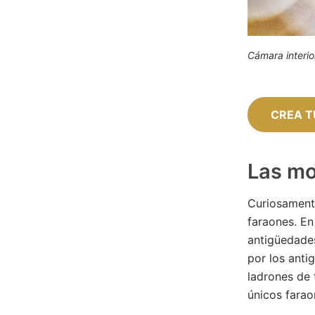
Cámara interi
CREA T
Las mo
Curiosament
faraones. En
antigüedades
por los anti
ladrones de 
únicos farao