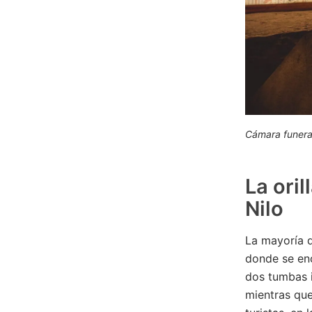
Cámara funerar
La oril
Nilo
La mayoría de
donde se enc
dos tumbas 
mientras que