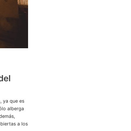
del
e, ya que es
ólo alberga
Además,
biertas a los