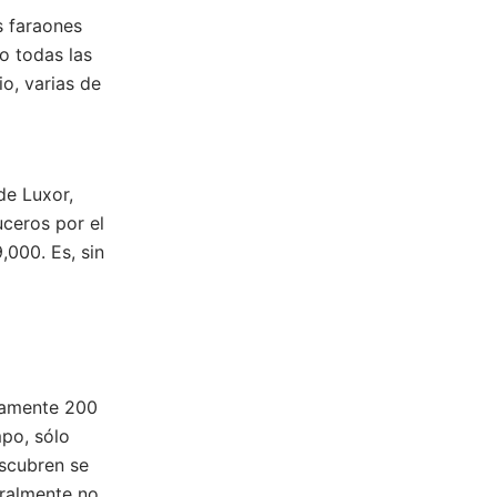
s faraones
o todas las
o, varias de
de Luxor,
uceros por el
,000. Es, sin
damente 200
po, sólo
escubren se
ralmente no