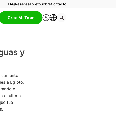
FAQ
Reseñas
Folleto
Sobre
Contacto
Crea Mi Tour
iguas y
óricamente
es a Egipto.
rando el
o el último
que fué
s.