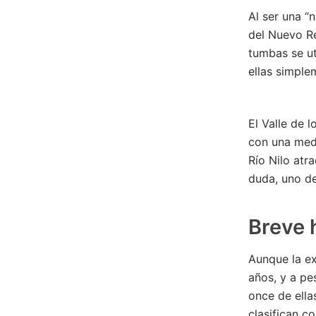
Al ser una “
del Nuevo Re
tumbas se ut
ellas simple
El Valle de 
con una medi
Río Nilo atr
duda, uno de
Breve h
Aunque la e
años, y a pe
once de ella
clasifican 