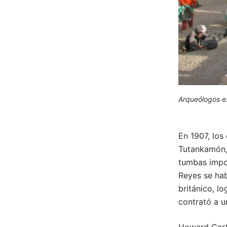
Arqueólogos ex
En 1907, los
Tutankamón,
tumbas impor
Reyes se ha
británico, l
contrató a 
Howard Carte