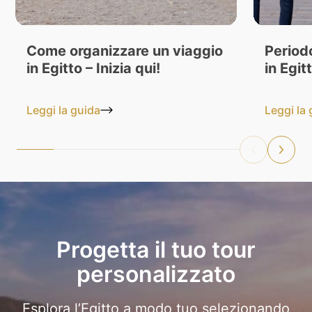
Come organizzare un viaggio
Period
in Egitto – Inizia qui!
in Egit
Leggi la guida
Leggi la
Progetta il tuo tour
personalizzato
Esplora l’Egitto a modo tuo selezionando