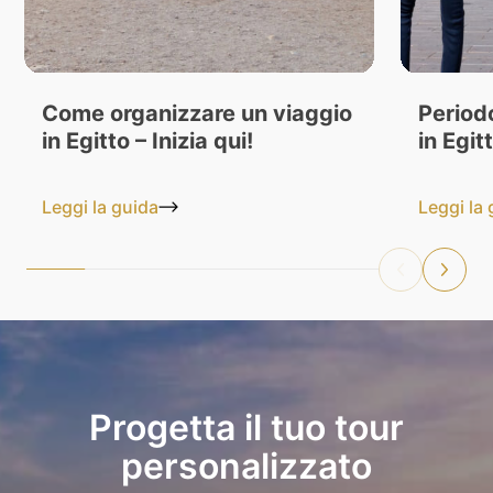
Come organizzare un viaggio
Period
in Egitto – Inizia qui!
in Egit
Leggi la guida
Leggi la
Progetta il tuo tour
personalizzato