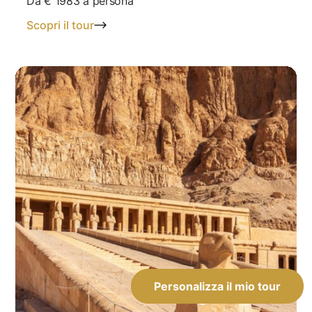
Da
€ 1983
a persona
Scopri il tour
Personalizza il mio tour