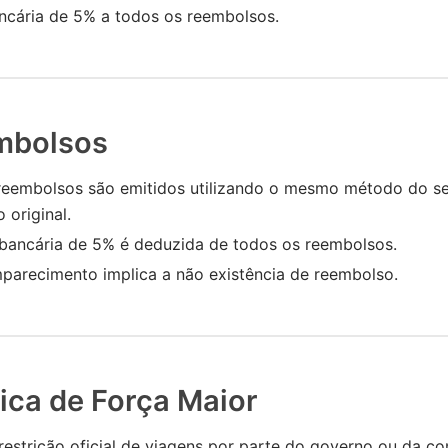
ncária de 5% a todos os reembolsos.
mbolsos
reembolsos são emitidos utilizando o mesmo método do s
original.
bancária de 5% é deduzida de todos os reembolsos.
parecimento implica a não existência de reembolso.
tica de Força Maior
estrição oficial de viagens por parte do governo ou da c