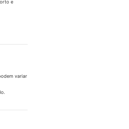
orto e
 podem variar
do.