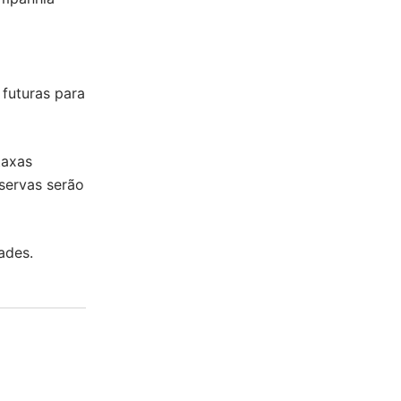
 futuras para
taxas
servas serão
ades.