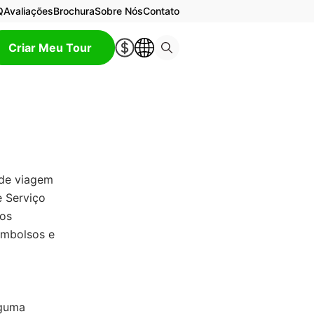
Q
Avaliações
Brochura
Sobre Nós
Contato
Criar Meu Tour
 de viagem
e Serviço
ros
embolsos e
lguma