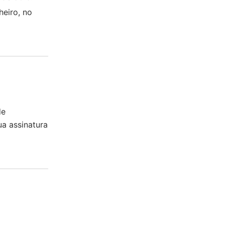
heiro, no
de
ua assinatura