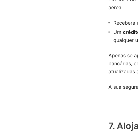
aérea:
Receberá
Um
crédi
qualquer 
Apenas se a
bancárias, 
atualizadas 
A sua segura
7. Alo