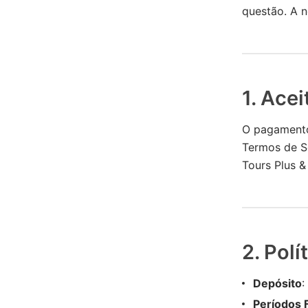
questão. A n
1. Ace
O pagamento 
Termos de Se
Tours Plus &
2. Pol
Depósito
:
Períodos 