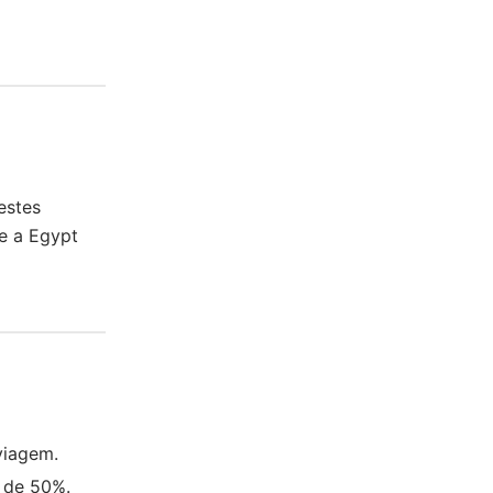
estes
 e a Egypt
viagem.
o de 50%.