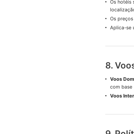
Os hotéis 
localizaçã
Os preços
Aplica-se 
8. Voo
Voos Dom
com base 
Voos Inte
9. Pol