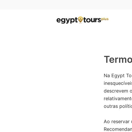
Termo
Na Egypt To
inesquecívei
descrevem o 
relativamen
outras polít
Ao reservar
Recomendamo