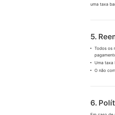
uma taxa ba
5. Ree
Todos os 
pagamento 
Uma taxa 
O não com
6. Polí
Em caso de r