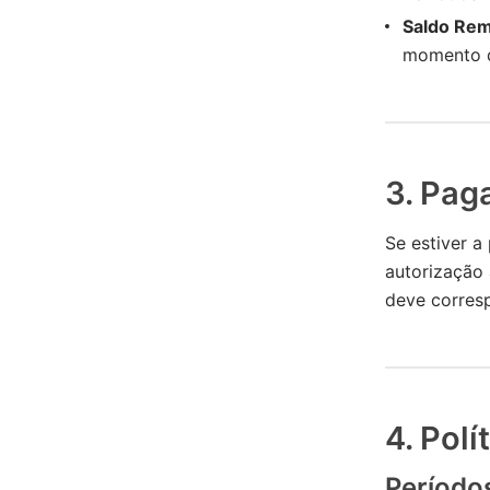
Saldo Re
momento 
3. Pag
Se estiver a
autorização 
deve corres
4. Pol
Período