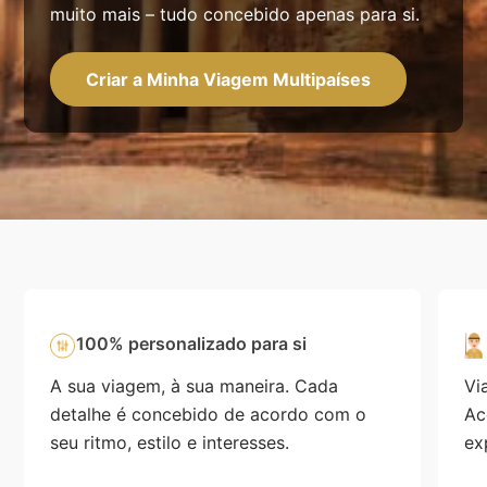
muito mais – tudo concebido apenas para si.
Criar a Minha Viagem Multipaíses
100% personalizado para si
A sua viagem, à sua maneira. Cada
Vi
detalhe é concebido de acordo com o
Ac
seu ritmo, estilo e interesses.
ex