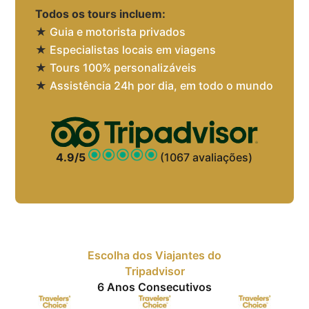
Todos os tours incluem:
★
Guia e motorista privados
★
Especialistas locais em viagens
★
Tours 100% personalizáveis
★
Assistência 24h por dia, em todo o mundo
4.9/5
(1067 avaliações)
Escolha dos Viajantes do
Tripadvisor
6 Anos Consecutivos