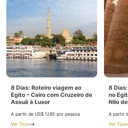
8 Dias: Roteiro viagem ao
8 Dias:
Egito – Cairo com Cruzeiro de
no Egi
Assuã à Luxor
Nilo d
A partir de
US$ 1285
por pessoa
A partir
Ver Tour
Ver Tour