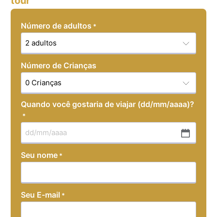
tour
Número de adultos
*
Número de Crianças
Quando você gostaria de viajar (dd/mm/aaaa)?
*
MM
slash
Seu nome
*
DD
slash
YYYY
Seu E-mail
*