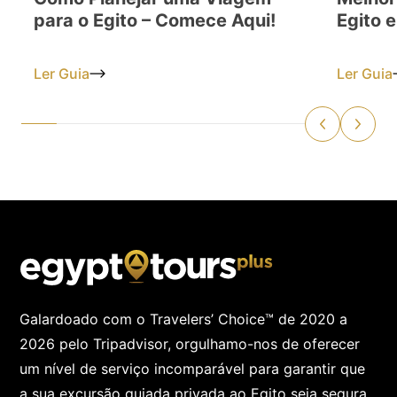
para o Egito – Comece Aqui!
Egito 
Ler Guia
Ler Guia
Galardoado com o Travelers’ Choice™ de 2020 a
2026 pelo Tripadvisor, orgulhamo-nos de oferecer
um nível de serviço incomparável para garantir que
a sua excursão guiada privada ao Egito seja segura