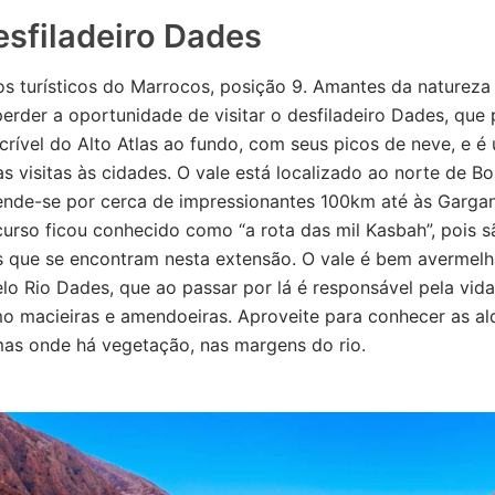
esfiladeiro Dades
s turísticos do Marrocos, posição 9. Amantes da natureza e
rder a oportunidade de visitar o desfiladeiro Dades, que
crível do Alto Atlas ao fundo, com seus picos de neve, e 
as visitas às cidades. O vale está localizado ao norte de B
ende-se por cerca de impressionantes 100km até às Garga
urso ficou conhecido como “a rota das mil Kasbah”, pois s
s que se encontram nesta extensão. O vale é bem avermelh
lo Rio Dades, que ao passar por lá é responsável pela vida
o macieiras e amendoeiras. Aproveite para conhecer as al
mas onde há vegetação, nas margens do rio.