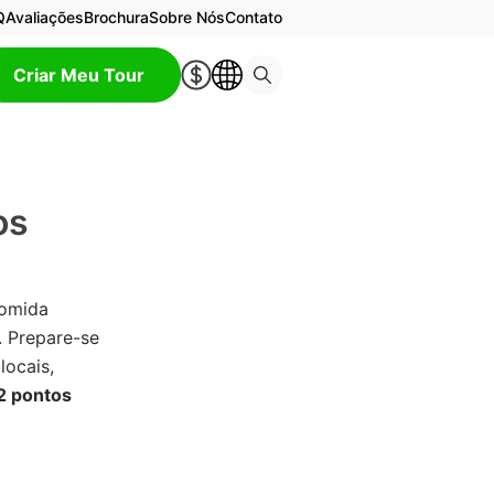
Q
Avaliações
Brochura
Sobre Nós
Contato
Criar Meu Tour
os
comida
. Prepare-se
locais,
2 pontos