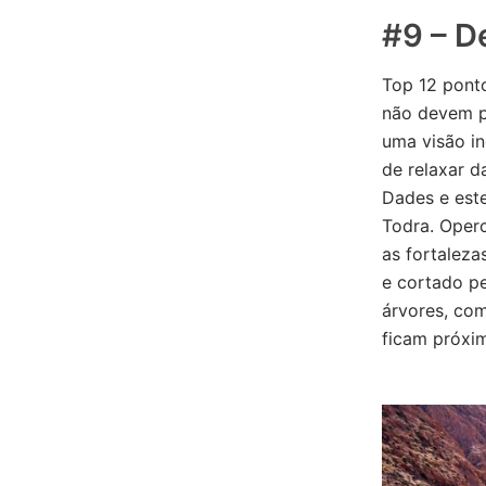
#9 – D
Top 12 ponto
não devem pe
uma visão in
de relaxar d
Dades e est
Todra. Operc
as fortaleza
e cortado pe
árvores, com
ficam próxi