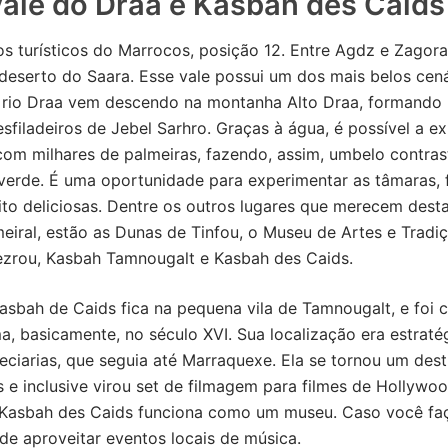
Vale do Draa e Kasbah des Caids
s turísticos do Marrocos, posição 12. Entre Agdz e Zagora,
deserto do Saara. Esse vale possui um dos mais belos cen
 rio Draa vem descendo na montanha Alto Draa, formando
sfiladeiros de Jebel Sarhro. Graças à água, é possível a ex
com milhares de palmeiras, fazendo, assim, umbelo contras
 verde. É uma oportunidade para experimentar as tâmaras,
ito deliciosas. Dentre os outros lugares que merecem des
meiral, estão as Dunas de Tinfou, o Museu de Artes e Tradi
ezrou, Kasbah Tamnougalt e Kasbah des Caids.
asbah de Caids fica na pequena vila de Tamnougalt, e foi 
a, basicamente, no século XVI. Sua localização era estraté
eciarias, que seguia até Marraquexe. Ela se tornou um dest
as e inclusive virou set de filmagem para filmes de Hollywoo
 Kasbah des Caids funciona como um museu. Caso você faç
de aproveitar eventos locais de música.