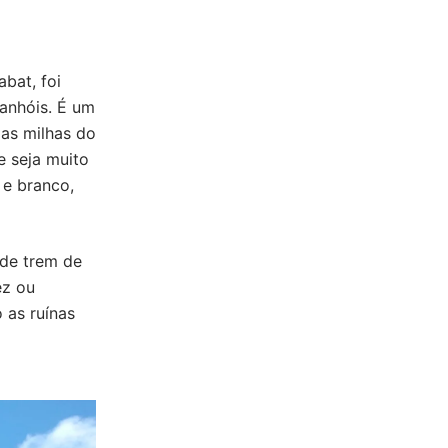
bat, foi
anhóis. É um
mas milhas do
e seja muito
 e branco,
 de trem de
ez ou
 as ruínas