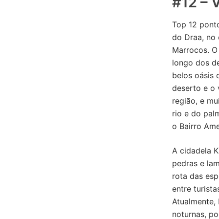
#12 – 
Top 12 ponto
do Draa, no 
Marrocos. O
longo dos de
belos oásis 
deserto e o
região, e mu
rio e do pal
o Bairro Am
A cidadela K
pedras e lam
rota das esp
entre turist
Atualmente,
noturnas, po