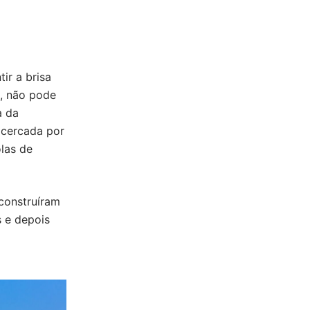
ir a brisa
s, não pode
a da
 cercada por
olas de
construíram
s e depois