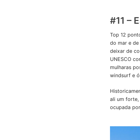
#11 – 
Top 12 ponto
do mar e de
deixar de co
UNESCO como
mulharas pos
windsurf e ó
Historicame
ali um forte
ocupada por