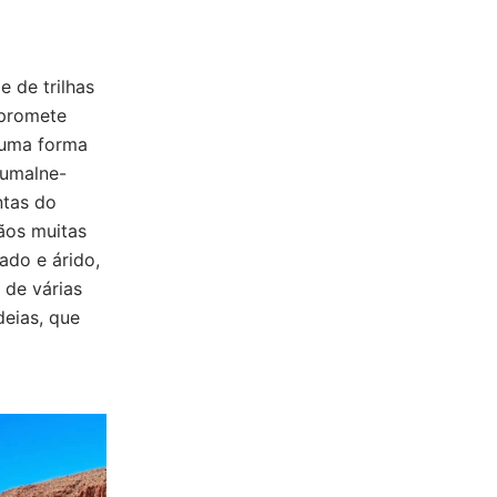
 de trilhas
 promete
é uma forma
oumalne-
ntas do
ãos muitas
ado e árido,
 de várias
deias, que