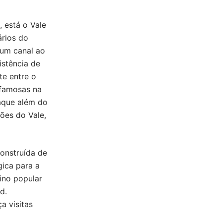
 está o Vale
ários do
 um canal ao
istência de
te entre o
 famosas na
taque além do
ções do Vale,
construída de
gica para a
ino popular
d.
a visitas