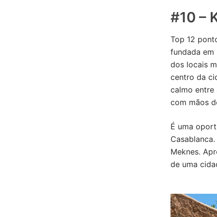
#10 – 
Top 12 ponto
fundada em 
dos locais m
centro da ci
calmo entre 
com mãos de
É uma oport
Casablanca. 
Meknes. Apro
de uma cida