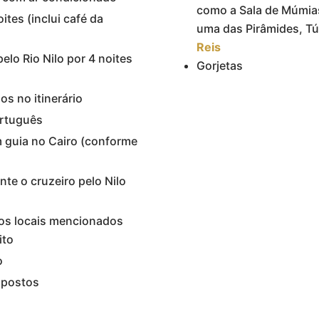
como a Sala de Múmia
tes (inclui café da
uma das Pirâmides, T
Reis
lo Rio Nilo por 4 noites
Gorjetas
s no itinerário
ortuguês
m guia no Cairo (conforme
nte o cruzeiro pelo Nilo
 os locais mencionados
ito
o
mpostos