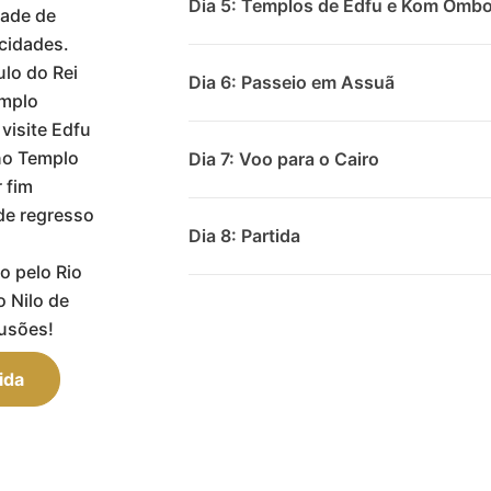
Dia 5: Templos de Edfu e Kom Omb
dade de
cidades.
lo do Rei
Dia 6: Passeio em Assuã
emplo
visite Edfu
 no Templo
Dia 7: Voo para o Cairo
 fim
 de regresso
Dia 8: Partida
o pelo Rio
o Nilo de
lusões!
ida