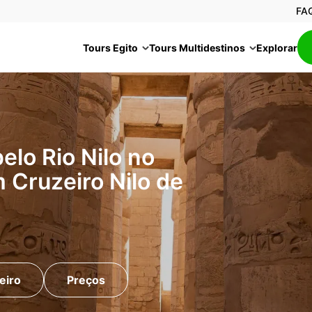
FA
Tours Egito
Tours Multidestinos
Explorar
elo Rio Nilo no
m Cruzeiro Nilo de
eiro
Preços