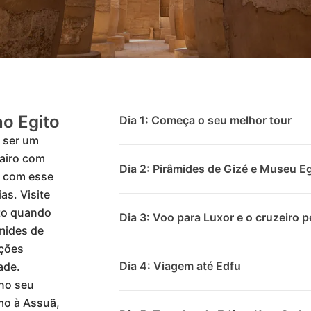
no Egito
Dia 1: Começa o seu melhor tour
 ser um
Cairo com
Dia 2: Pirâmides de Gizé e Museu E
, com esse
as. Visite
to quando
Dia 3: Voo para Luxor e o cruzeiro pe
mides de
ações
Dia 4: Viagem até Edfu
ade.
 no seu
umo à Assuã,