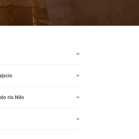
gípcio
lo rio Nilo