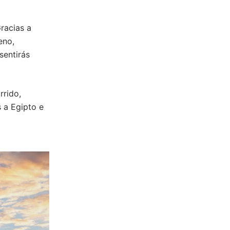
Gracias a
eno,
sentirás
rrido,
s a Egipto e