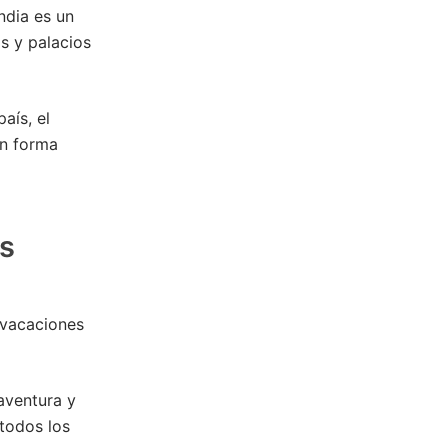
India es un
os y palacios
aís, el
én forma
s
 vacaciones
aventura y
 todos los