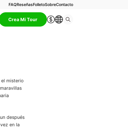
FAQ
Reseñas
Folleto
Sobre
Contacto
Crea Mi Tour
el misterio
maravillas
naria
y un después
 vez en la