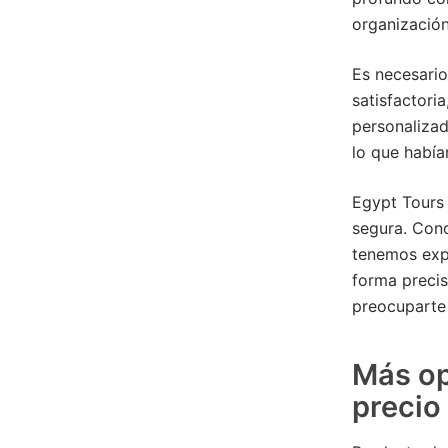
organización
Es necesario
satisfactoria
personalizad
lo que habí
Egypt Tours 
segura. Con
tenemos expe
forma precis
preocuparte
Más op
precio