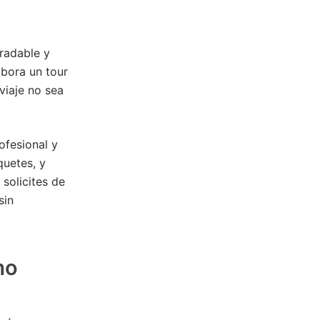
gradable y
abora un tour
viaje no sea
ofesional y
uetes, y
solicites de
sin
mo