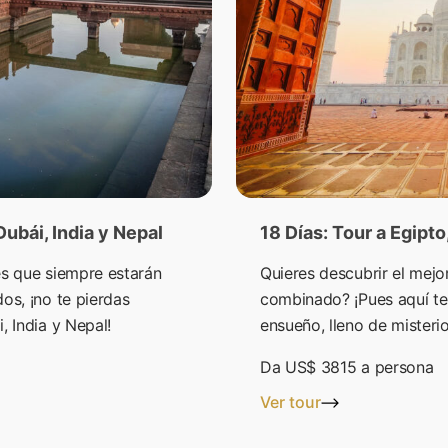
Dubái, India y Nepal
18 Días: Tour a Egipt
es que siempre estarán
Quieres descubrir el mejor
os, ¡no te pierdas
combinado? ¡Pues aquí te
, India y Nepal!
ensueño, lleno de misterio
Da
US$ 3815
a persona
Ver tour