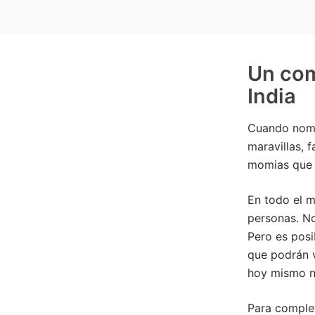
Un com
India
Cuando nomb
maravillas, 
momias que v
En todo el m
personas. No
Pero es posi
que podrán v
hoy mismo nu
Para complet