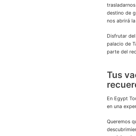
trasladarnos 
destino de g
nos abrirá l
Disfrutar de
palacio de T
parte del re
Tus va
recuer
En Egypt Tou
en una exper
Queremos que
descubrimien