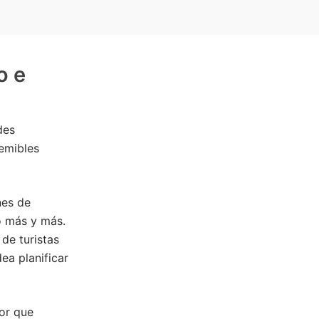
o e
des
temibles
nes de
o más y más.
de turistas
ea planificar
jor que